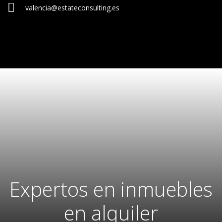
valencia@estateconsulting.es
Expertos en inmuebles
en alquiler